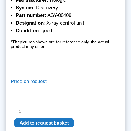
Manufacturer
: Hologic
System
: Discovery
Part
number
: ASY-00409
Designation
: X-ray control unit
Condition
: good
*
The
pictures shown are for reference only, the actual
product may differ.
Price on request
Hologic
X-
ray
Add to request basket
control