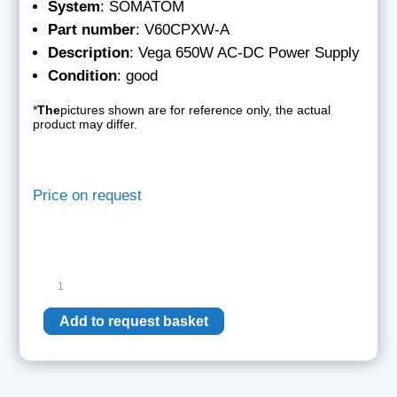
System
: SOMATOM
Part number
: V60CPXW-A
Description
: Vega 650W AC-DC Power Supply
Condition
: good
*
The
pictures shown are for reference only, the actual
product may differ.
Price on request
Siemens
Vega
650W
Add to request basket
AC-
DC
Power
Supply