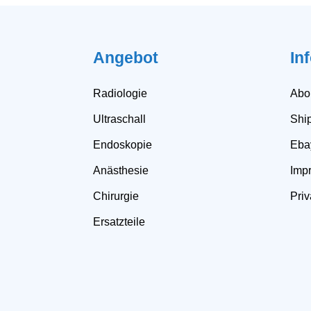
Angebot
In
Radiologie
Abo
Ultraschall
Shi
Endoskopie
Eba
Anästhesie
Impr
Chirurgie
Priv
Ersatzteile