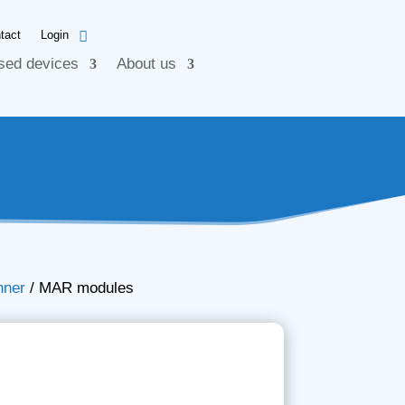
tact
Login
sed devices
About us
nner
/
MAR modules