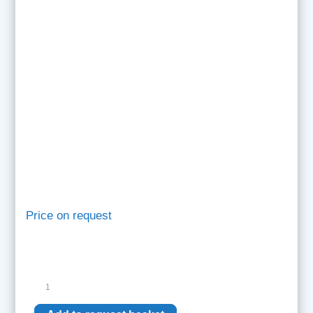
Price on request
Siemens
AMC-
RACK