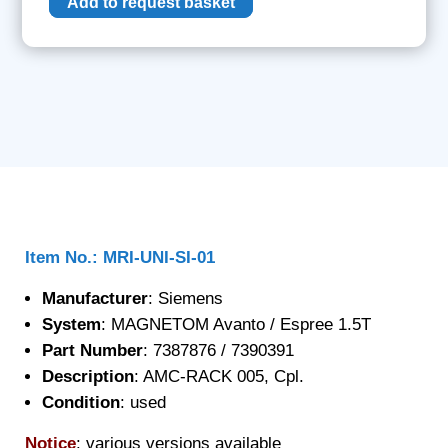
Add to request basket
005,
Cpl.
quantity
Item No.: MRI-UNI-SI-01
Manufacturer
: Siemens
System
: MAGNETOM Avanto / Espree 1.5T
Part Number
: 7387876 / 7390391
Description
: AMC-RACK 005, Cpl.
Condition
: used
Notice
: various versions available