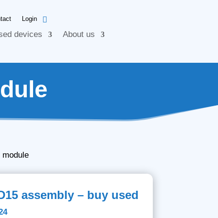
tact
Login
sed devices
About us
dule
 module
D15 assembly – buy used
24