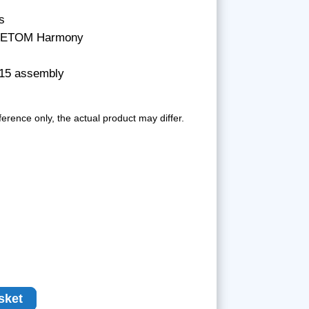
s
NETOM Harmony
15 assembly
ference only, the actual product may differ.
sket