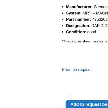
Manufacturer
: Siemen
System
: MRT – MAG
Part number
: 4753203
Designation
: DAFID D
Condition
: good
*
The
pictures shown are for re
Price on request
Siemens
DAFID
D15
Add to request ba
module