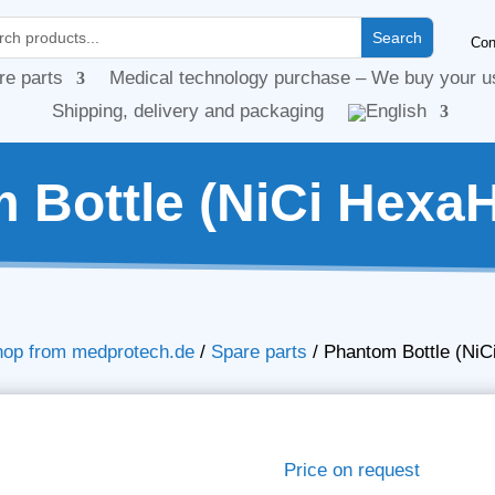
Con
re parts
Medical technology purchase – We buy your u
Shipping, delivery and packaging
 Bottle (NiCi HexaH
hop from medprotech.de
/
Spare parts
/
Phantom Bottle (NiC
Price on request