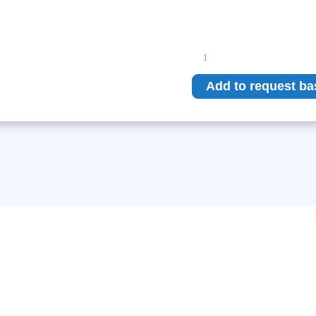
Phantom
Bottle
(NiCi
Add to request ba
HexaHyrdrate)
quantity