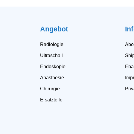
Angebot
In
Radiologie
Abo
Ultraschall
Shi
Endoskopie
Eba
Anästhesie
Impr
Chirurgie
Priv
Ersatzteile