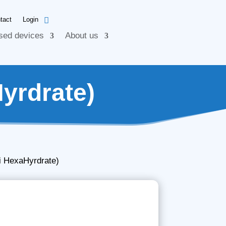
tact
Login
sed devices
About us
yrdrate)
i HexaHyrdrate)