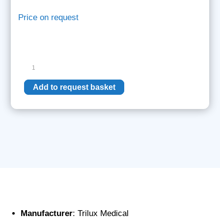
Price on request
Trump
LK
iLED
Add to request basket
5
quantity
Manufacturer
: Trilux Medical