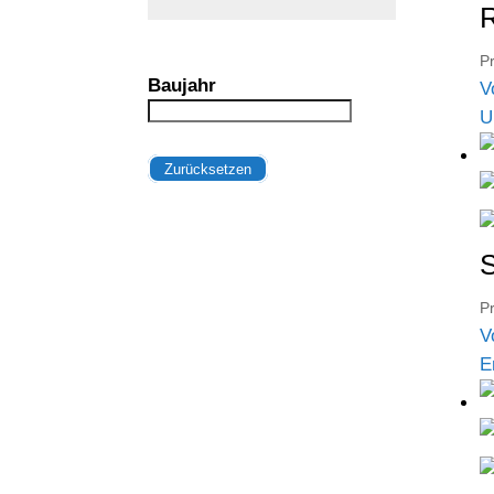
R
Pr
Baujahr
V
U
Zurücksetzen
S
Pr
V
E