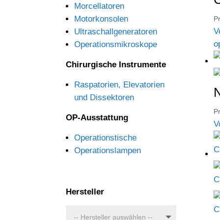
Morcellatoren
Motorkonsolen
Pr
V
Ultraschallgeneratoren
o
Operationsmikroskope
Chirurgische Instrumente
Raspatorien, Elevatorien
und Dissektoren
Pr
OP-Ausstattung
V
Operationstische
Operationslampen
Hersteller