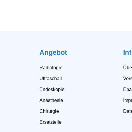
Angebot
In
Radiologie
Übe
Ultraschall
Ver
Endoskopie
Eba
Anästhesie
Imp
Chirurgie
Dat
Ersatzteile