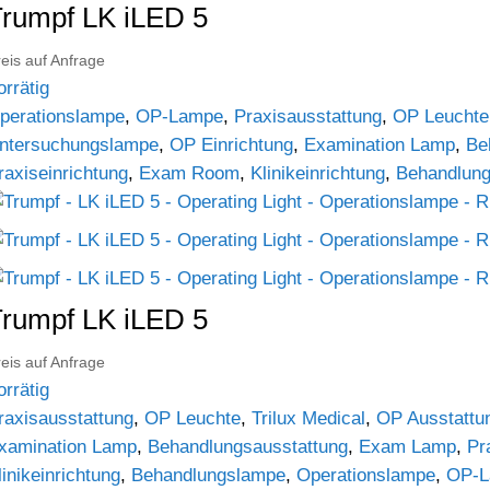
rumpf LK iLED 5
eis auf Anfrage
orrätig
perationslampe
,
OP-Lampe
,
Praxisausstattung
,
OP Leuchte
ntersuchungslampe
,
OP Einrichtung
,
Examination Lamp
,
Be
raxiseinrichtung
,
Exam Room
,
Klinikeinrichtung
,
Behandlun
rumpf LK iLED 5
eis auf Anfrage
orrätig
raxisausstattung
,
OP Leuchte
,
Trilux Medical
,
OP Ausstattu
xamination Lamp
,
Behandlungsausstattung
,
Exam Lamp
,
Pr
linikeinrichtung
,
Behandlungslampe
,
Operationslampe
,
OP-L