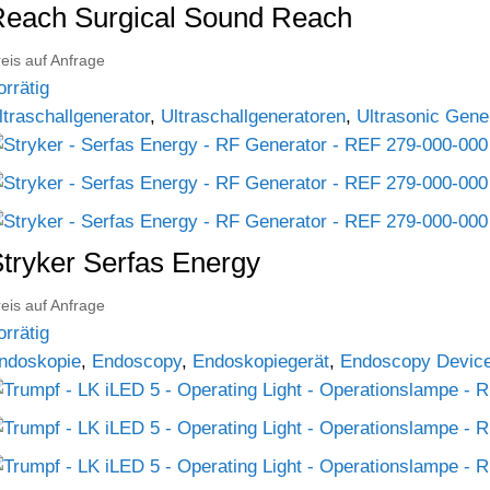
each Surgical Sound Reach
eis auf Anfrage
orrätig
ltraschallgenerator
,
Ultraschallgeneratoren
,
Ultrasonic Gene
tryker Serfas Energy
eis auf Anfrage
orrätig
ndoskopie
,
Endoscopy
,
Endoskopiegerät
,
Endoscopy Devic