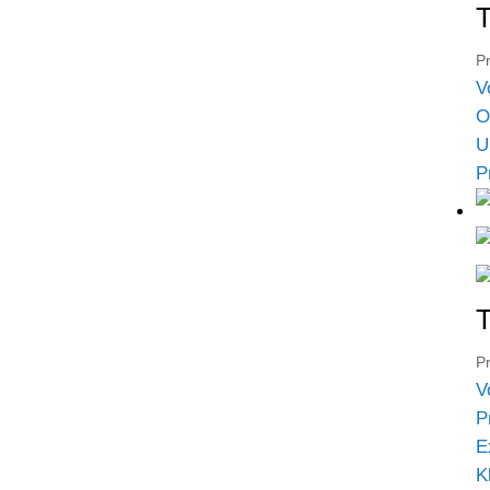
T
Pr
V
O
U
P
T
Pr
V
P
E
K