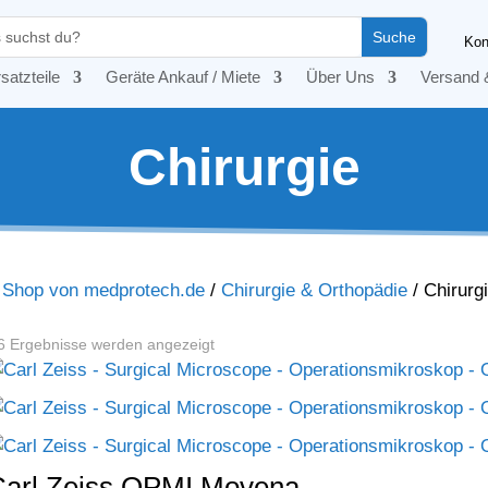
Kon
satzteile
Geräte Ankauf / Miete
Über Uns
Versand 
Chirurgie
– Shop von medprotech.de
/
Chirurgie & Orthopädie
/
Chirurg
 6 Ergebnisse werden angezeigt
Carl Zeiss OPMI Movena