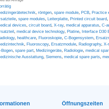
orrätig
edizingerätetechnik
,
röntgen
,
spare module
,
PCB
,
Practice
rsatzteile
,
spare modules
,
Leiterplatte
,
Printed circuit board
edical devices
,
circuit board
,
X-ray
,
medical apparatus
,
C-a
rsatzteil
,
medical device technology
,
Platine
,
Interface D30 
adiology
,
healthcare
,
Fluoroskopie
,
C-Bogensystem
,
Ersatz
edizintechnik
,
Fluoroscopy
,
Ersatzmodule
,
Radiography
,
X-
-Bogen
,
spare part
,
Medizingeräte
,
Radiologie
,
medical spar
edizinische Ausstattung
,
Siemens
,
medical spare parts
,
med
formationen
Öffnungszeiten