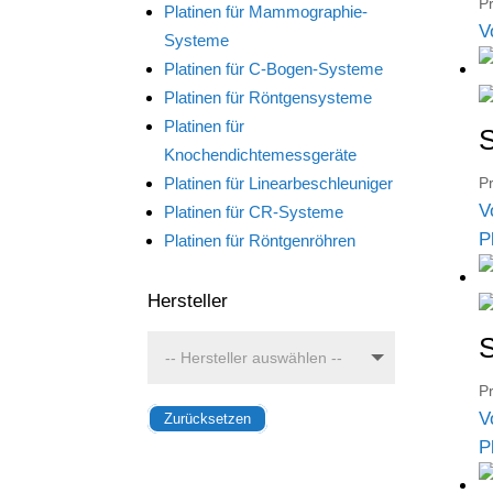
Pr
Platinen für Mammographie-
V
Systeme
Platinen für C-Bogen-Systeme
Platinen für Röntgensysteme
Platinen für
S
Knochendichtemessgeräte
Platinen für Linearbeschleuniger
Pr
V
Platinen für CR-Systeme
P
Platinen für Röntgenröhren
Hersteller
S
Pr
V
Zurücksetzen
P