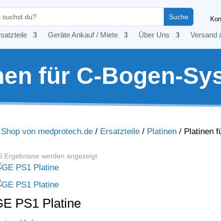
Kon
satzteile
Geräte Ankauf / Miete
Über Uns
Versand 
inen für C-Bogen-Sy
– Shop von medprotech.de
/
Ersatzteile
/
Platinen
/
Platinen 
 6 Ergebnisse werden angezeigt
E PS1 Platine