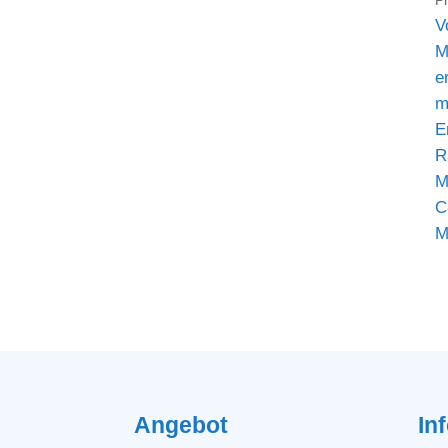
V
M
e
m
E
R
M
C
M
Angebot
In