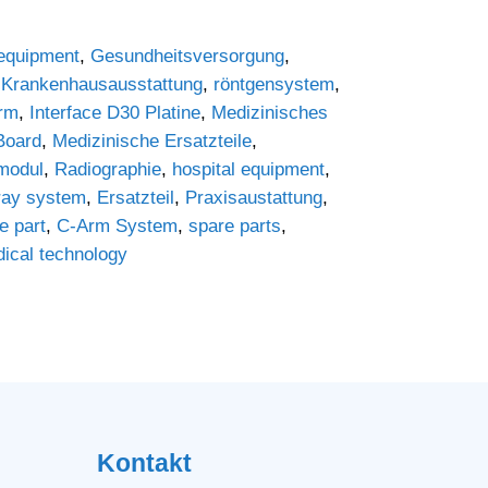
 equipment
,
Gesundheitsversorgung
,
,
Krankenhausausstattung
,
röntgensystem
,
rm
,
Interface D30 Platine
,
Medizinisches
Board
,
Medizinische Ersatzteile
,
modul
,
Radiographie
,
hospital equipment
,
ray system
,
Ersatzteil
,
Praxisaustattung
,
e part
,
C-Arm System
,
spare parts
,
ical technology
Kontakt