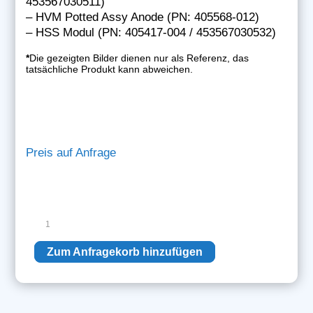
453567030511)
– HVM Potted Assy Anode (PN: 405568-012)
– HSS Modul (PN: 405417-004 / 453567030532)
*
Die gezeigten Bilder dienen nur als Referenz, das
tatsächliche Produkt kann abweichen.
Preis auf Anfrage
Philips
Anoden-
Power-
Zum Anfragekorb hinzufügen
Modul
Menge