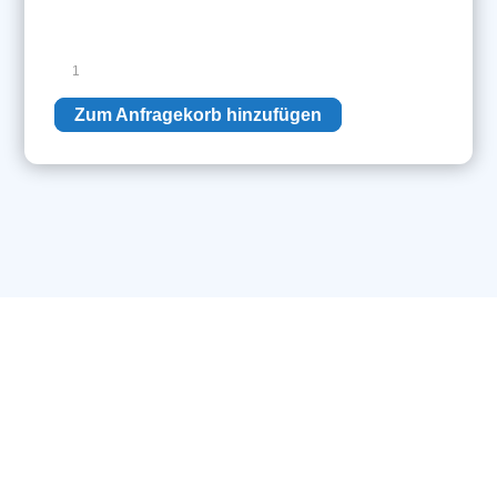
Final
Stage
Papillion
Zum Anfragekorb hinzufügen
400
Gradient
Amplifier
Menge