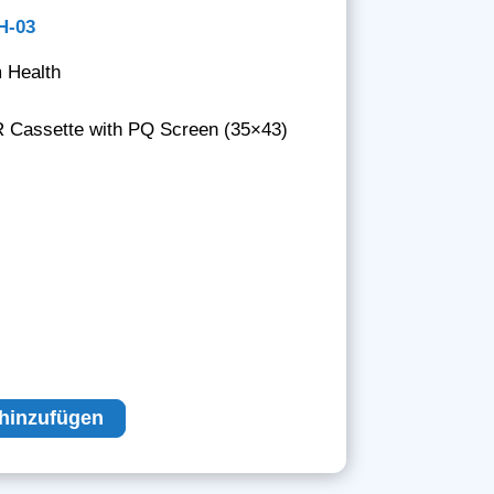
H-03
 Health
R Cassette with PQ Screen (35×43)
hinzufügen