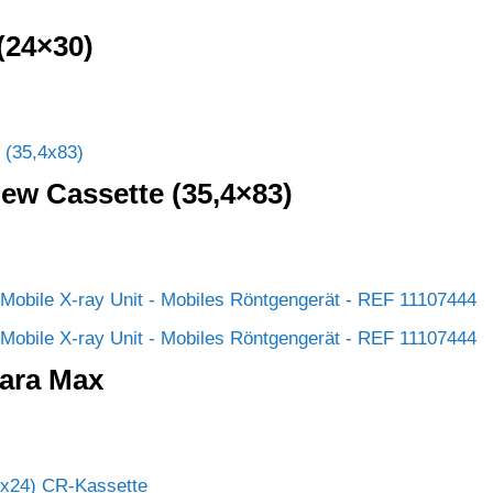
 (24×30)
View Cassette (35,4×83)
ara Max