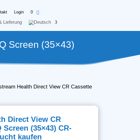
takt
Login
0
& Lieferung
PQ Screen (35×43)
stream Health Direct View CR Cassette
th Direct View CR
Q Screen (35×43) CR-
aucht kaufen