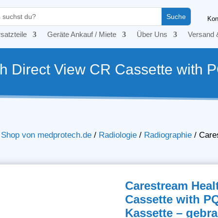
Kon
satzteile
Geräte Ankauf / Miete
Über Uns
Versand 
h Direct View CR Cassette with 
– Shop von medprotech.de
/
Radiologie
/
Radiographie
/
Care
Carestream Heal
Cassette with P
Kassette – gebr