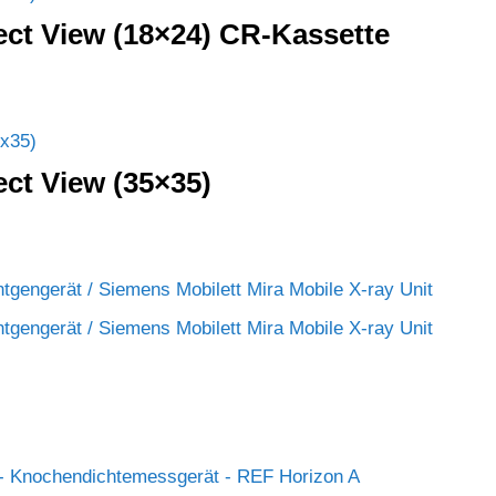
ect View (18×24) CR-Kassette
ect View (35×35)