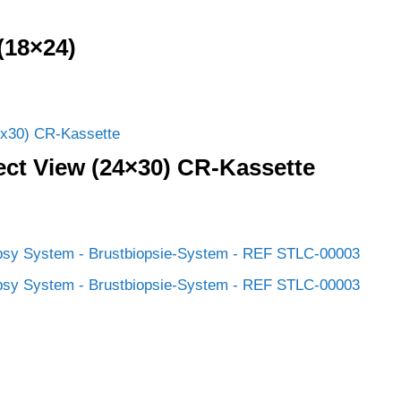
 (18×24)
ect View (24×30) CR-Kassette