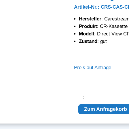
Artikel-Nr.: CRS-CAS-C
Hersteller
: Carestream
Produkt
: CR-Kassette
Modell
: Direct View C
Zustand
: gut
Preis auf Anfrage
Carestream
Health
Direct
Zum Anfragekorb 
View
CR
Cassette