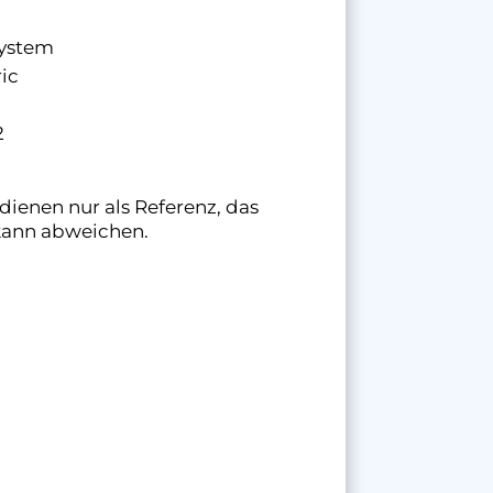
System
ic
2
 dienen nur als Referenz, das
kann abweichen.