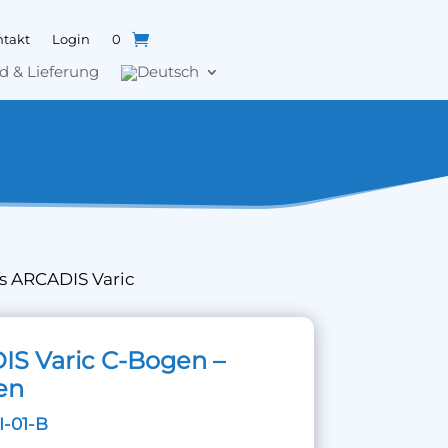
takt
Login
0
d & Lieferung
s ARCADIS Varic
S Varic C-Bogen –
en
I-01-B