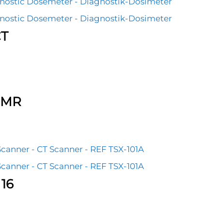
CT
mMR
 16