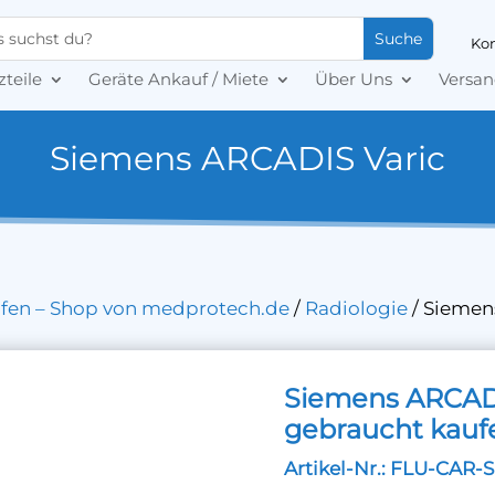
Kon
zteile
Geräte Ankauf / Miete
Über Uns
Versan
Siemens ARCADIS Varic
ufen – Shop von medprotech.de
/
Radiologie
/
Siemen
Siemens ARCADI
gebraucht kauf
Artikel-Nr.: FLU-CAR-S