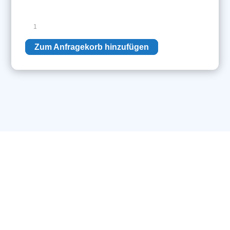
Philips
Steuerungspanel
mit
Zum Anfragekorb hinzufügen
Mikrofon
(Rechts)
Menge