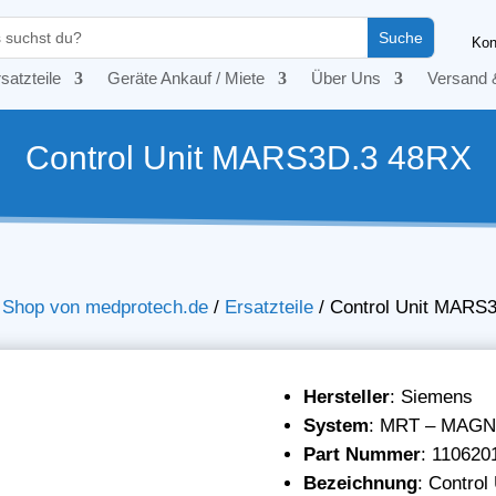
Kon
satzteile
Geräte Ankauf / Miete
Über Uns
Versand 
Control Unit MARS3D.3 48RX
– Shop von medprotech.de
/
Ersatzteile
/
Control Unit MARS
Hersteller
: Siemens
System
: MRT – MAG
Part Nummer
: 110620
Bezeichnung
: Contro