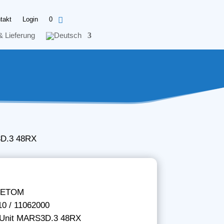
takt
Login
0
& Lieferung
3D.3 48RX
NETOM
10 / 11062000
l Unit MARS3D.3 48RX