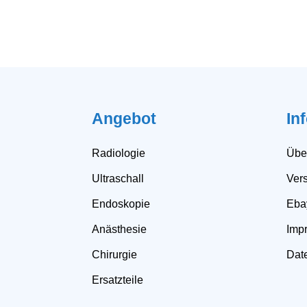
Angebot
In
Radiologie
Übe
Ultraschall
Ver
Endoskopie
Eba
Anästhesie
Imp
Chirurgie
Dat
Ersatzteile