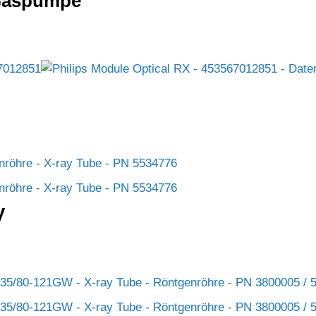
Gaspumpe
V