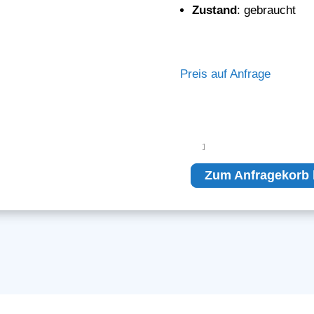
Zustand
: gebraucht
Preis auf Anfrage
Control
Unit
MARS3D.3
Zum Anfragekorb 
48RX
Menge