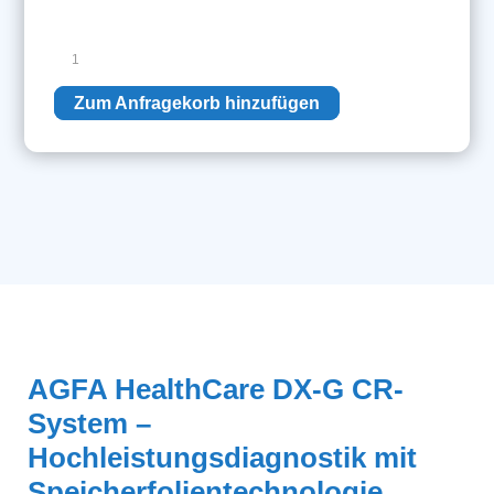
AGFA
HealthCare
DX-
Zum Anfragekorb hinzufügen
G
Menge
AGFA HealthCare DX-G CR-
System –
Hochleistungsdiagnostik mit
Speicherfolientechnologie