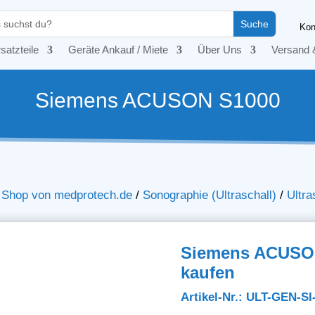
Kon
satzteile
Geräte Ankauf / Miete
Über Uns
Versand 
Siemens ACUSON S1000
– Shop von medprotech.de
/
Sonographie (Ultraschall)
/
Ultra
Siemens ACUSON
kaufen
Artikel-Nr.: ULT-GEN-SI